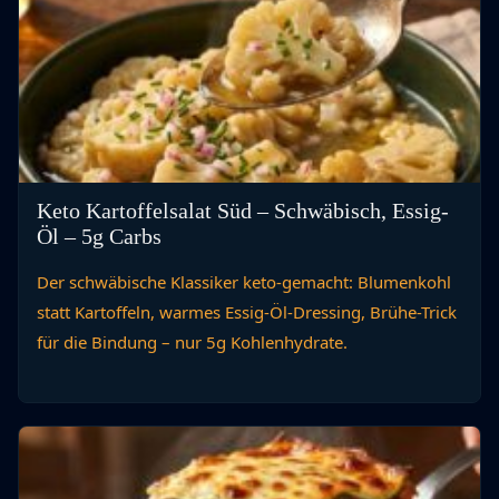
Keto Kartoffelsalat Süd – Schwäbisch, Essig-
Öl – 5g Carbs
Der schwäbische Klassiker keto-gemacht: Blumenkohl
statt Kartoffeln, warmes Essig-Öl-Dressing, Brühe-Trick
für die Bindung – nur 5g Kohlenhydrate.