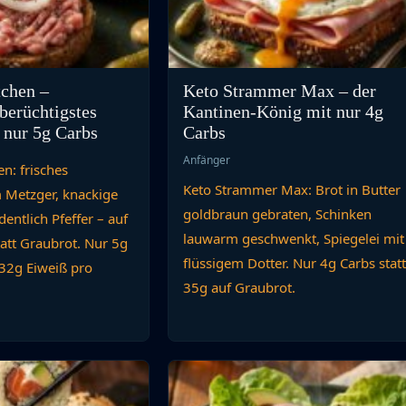
tchen –
Keto Strammer Max – der
berüchtigstes
Kantinen-König mit nur 4g
 nur 5g Carbs
Carbs
Anfänger
n: frisches
Keto Strammer Max: Brot in Butter
Metzger, knackige
goldbraun gebraten, Schinken
entlich Pfeffer – auf
lauwarm geschwenkt, Spiegelei mit
att Graubrot. Nur 5g
flüssigem Dotter. Nur 4g Carbs stat
 32g Eiweiß pro
35g auf Graubrot.