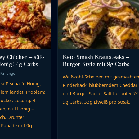
ey Chicken – süß-
Keto Smash Krautsteaks –
Honig! 4g Carbs
Burger-Style mit 9g Carbs
l
Anfänger
Weißkohl-Scheiben mit gesmashte
 süß-scharfe Honig,
Rinderhack, blubberndem Cheddar
llem landet. Problem:
und Burger-Sauce. Satt für unter 7€
Zucker. Lösung: 4
9g Carbs, 33g Eiweiß pro Steak.
en, null Honig –
ch. Drunter:
 Panade mit 0g