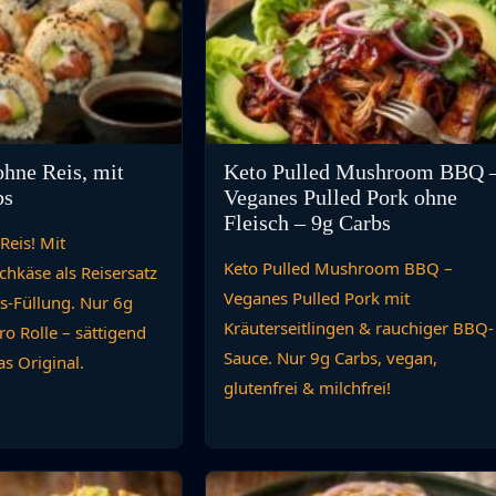
ohne Reis, mit
Keto Pulled Mushroom BBQ 
bs
Veganes Pulled Pork ohne
Fleisch – 9g Carbs
Reis! Mit
Keto Pulled Mushroom BBQ –
hkäse als Reisersatz
Veganes Pulled Pork mit
s-Füllung. Nur 6g
Kräuterseitlingen & rauchiger BBQ-
o Rolle – sättigend
Sauce. Nur 9g Carbs, vegan,
as Original.
glutenfrei & milchfrei!