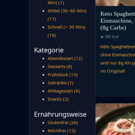
Min)
(1)
Mittel (30–60 Min)
Keto Spaghett
(17)
Eismaschine, 
Schnell (< 30 Min)
(8g Carbs)
(18)
🔥 380 kcal
Keto Spaghettieis
Kategorie
ohne Eismaschin
Abendessen
(12)
und nur 8g KH pr
Desserts
(8)
im Original!
Frühstück
(10)
Getränke
(1)
Mittagessen
(6)
Snacks
(2)
Ernährungsweise
Glutenfrei
(26)
Milchfrei
(13)