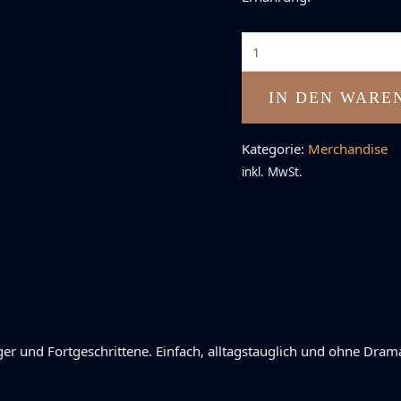
Keto
ohne
Drama
IN DEN WARE
–
Das
Kategorie:
Merchandise
30-
inkl. MwSt.
Tage-
Programm
Menge
r und Fortgeschrittene. Einfach, alltagstauglich und ohne Dram