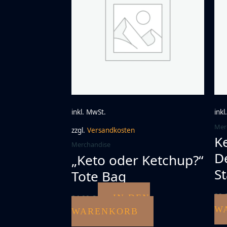
inkl. MwSt.
inkl
Mer
zzgl.
Versandkosten
K
Merchandise
D
„Keto oder Ketchup?“
St
Tote Bag
29,
IN DEN
24,00
€
W
WARENKORB