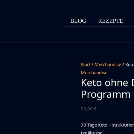
BLOG
REZEPTE
Start
/
Merchandise
/ Ket
Merchandise
Keto ohne 
Programm
29,00
€
30 Tage Keto – strukturier
Ernährung.