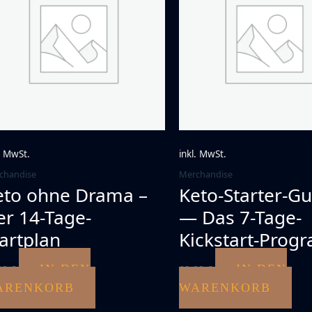
. MwSt.
inkl. MwSt.
chandise
Merchandise
eto ohne Drama –
Keto-Starter-Gu
er 14-Tage-
— Das 7-Tage-
artplan
Kickstart-Pro
IN DEN
IN DEN
00
€
19,00
€
ARENKORB
WARENKORB