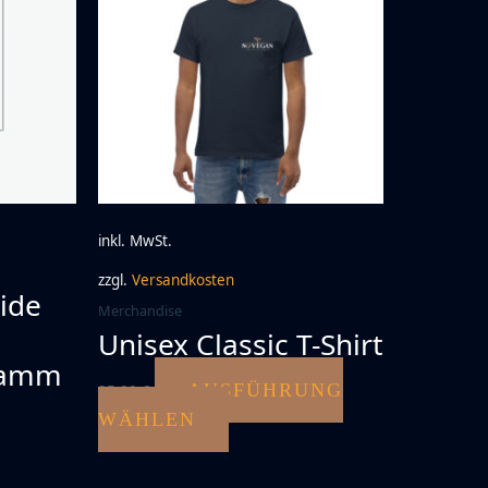
inkl. MwSt.
zzgl.
Versandkosten
ide
Merchandise
Unisex Classic T-Shirt
gramm
AUSFÜHRUNG
25,00
€
Dieses
WÄHLEN
Produkt
weist