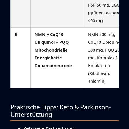
P5P 50 mg, EGCG
(grüner Tee 98%)
400 mg
5
NMN + CoQ10
NMN 500 mg,
Ubiquinol + PQQ
CoQ10 Ubiquinol
Mitochondrielle
300 mg, PQQ 20
Energiekette
mg, Komplex-I-
Dopaminneurone
Kofaktoren
(Riboflavin,
Thiamin)
Praktische Tipps: Keto & Parkinson-
Unterstützung
Ketogene Diät reduziert