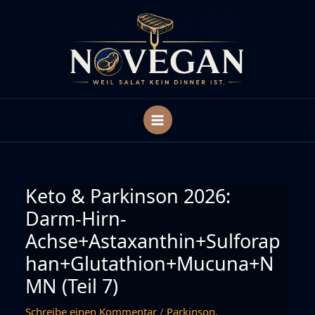
Zum
Inhalt
springen
Keto & Parkinson 2026:
Darm-Hirn-
Achse+Astaxanthin+Sulforap
han+Glutathion+Mucuna+N
MN (Teil 7)
Schreibe einen Kommentar
/
Parkinson
,