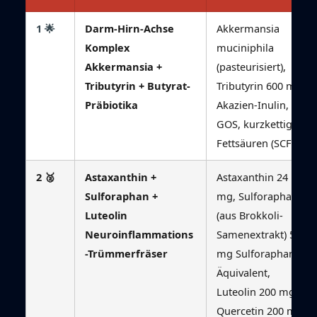
1 🌟
Darm-Hirn-Achse
Akkermansia
Komplex
muciniphila
Akkermansia +
(pasteurisiert),
Tributyrin + Butyrat-
Tributyrin 600 mg,
Präbiotika
Akazien-Inulin,
GOS, kurzkettige
Fettsäuren (SCFA)
2 🥈
Astaxanthin +
Astaxanthin 24
Sulforaphan +
mg, Sulforaphan
Luteolin
(aus Brokkoli-
Neuroinflammations
Samenextrakt) 50
-Trümmerfräser
mg Sulforaphan-
Äquivalent,
Luteolin 200 mg,
Quercetin 200 mg