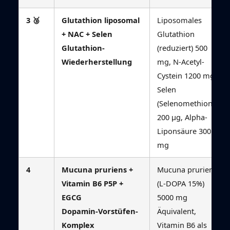
3 🥉
Glutathion liposomal
Liposomales
+ NAC + Selen
Glutathion
Glutathion-
(reduziert) 500
Wiederherstellung
mg, N-Acetyl-
Cystein 1200 mg,
Selen
(Selenomethionin)
200 µg, Alpha-
Liponsäure 300
mg
4
Mucuna pruriens +
Mucuna pruriens
Vitamin B6 P5P +
(L-DOPA 15%)
EGCG
5000 mg
Dopamin-Vorstüfen-
Äquivalent,
Komplex
Vitamin B6 als