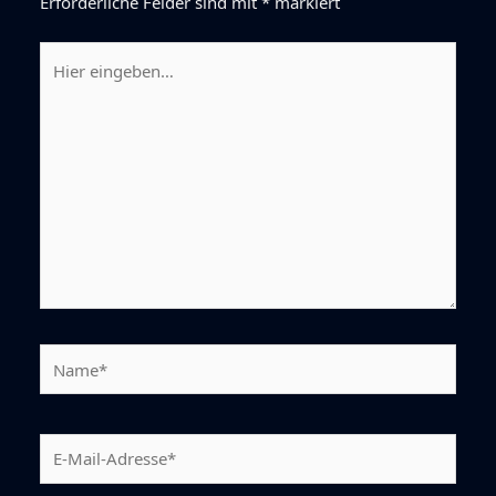
Erforderliche Felder sind mit
*
markiert
Hier
eingeben…
Name*
E-
Mail-