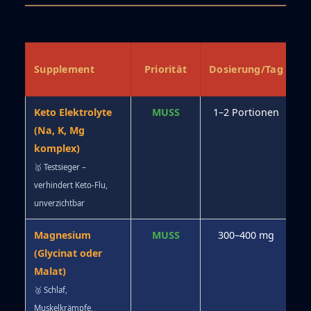
N
Supplement
Priorität
Dosierung/Tag
Keto Elektrolyte
MUSS
1–2 Portionen
⭐
(Na, K, Mg
komplex)
🥇 Testsieger –
verhindert Keto-Flu,
unverzichtbar
Magnesium
MUSS
300–400 mg
⭐
(Glycinat oder
Malat)
🥈 Schlaf,
Muskelkrämpfe,