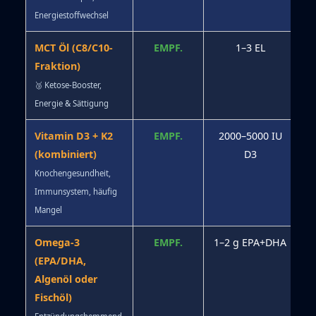
Energiestoffwechsel
MCT Öl (C8/C10-
EMPF.
1–3 EL
⭐
Fraktion)
🥉 Ketose-Booster,
Energie & Sättigung
Vitamin D3 + K2
EMPF.
2000–5000 IU
(kombiniert)
D3
Knochengesundheit,
Immunsystem, häufig
Mangel
Omega-3
EMPF.
1–2 g EPA+DHA
(EPA/DHA,
Algenöl oder
Fischöl)