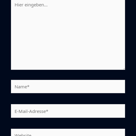
Hier
eingeben…
Name*
E-
Mail-
Adresse*
Website