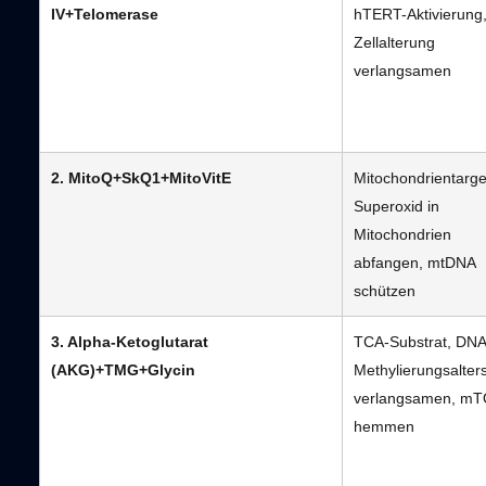
IV+Telomerase
hTERT-Aktivierung
Zellalterung
verlangsamen
2. MitoQ+SkQ1+MitoVitE
Mitochondrientarge
Superoxid in
Mitochondrien
abfangen, mtDNA
schützen
3. Alpha-Ketoglutarat
TCA-Substrat, DNA
(AKG)+TMG+Glycin
Methylierungsalter
verlangsamen, m
hemmen