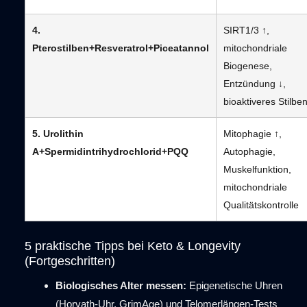
4.
SIRT1/3 ↑,
Pterostilben+Resveratrol+Piceatannol
mitochondriale
Biogenese,
Entzündung ↓,
bioaktiveres Stilbe
5. Urolithin
Mitophagie ↑,
A+Spermidintrihydrochlorid+PQQ
Autophagie,
Muskelfunktion,
mitochondriale
Qualitätskontrolle
5 praktische Tipps bei Keto & Longevity
(Fortgeschritten)
Biologisches Alter messen:
Epigenetische Uhren
(Horvath-Uhr, GrimAge) und Telomerlängen-Tests