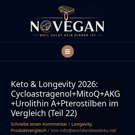
Zum
Inhalt
springen
Keto & Longevity 2026:
Cycloastragenol+MitoQ+AKG
+Urolithin A+Pterostilben im
Vergleich (Teil 22)
Schreibe einen Kommentar
/
Longevity
,
Produktvergleich
/ Von
info@worldwideweb4u.net