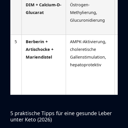
DIM + Calcium-D-
Östrogen-
unte
Glucarat
Methylierung,
beso
Glucuronidierung
wirk
Phas
5
Berberin +
AMPK-Aktivierung,
Berb
Artischocke +
choleretische
syne
Mariendistel
Gallenstimulation,
Keto
hepatoprotektiv
Insul
NAF
Regr
besc
5 praktische Tipps für eine gesunde Leber
unter Keto (2026)