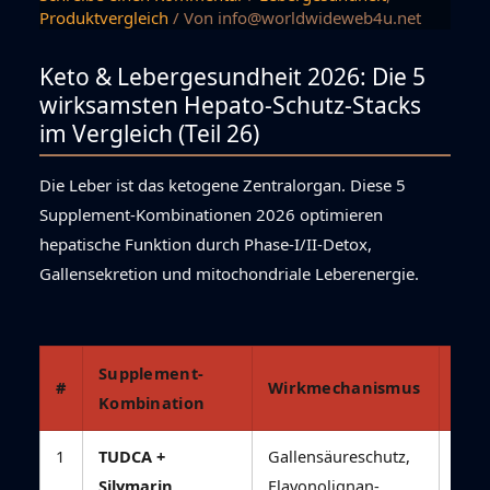
Produktvergleich
/ Von
info@worldwideweb4u.net
Keto & Lebergesundheit 2026: Die 5
wirksamsten Hepato-Schutz-Stacks
im Vergleich (Teil 26)
Die Leber ist das ketogene Zentralorgan. Diese 5
Supplement-Kombinationen 2026 optimieren
hepatische Funktion durch Phase-I/II-Detox,
Gallensekretion und mitochondriale Leberenergie.
Supplement-
#
Wirkmechanismus
Keto
Kombination
1
TUDCA +
Gallensäureschutz,
TUDC
Silymarin
Flavonolignan-
Gall