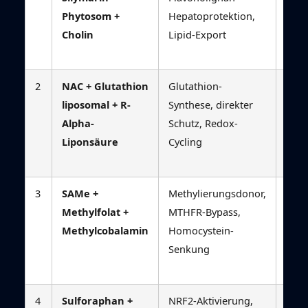
Phytosom +
Hepatoprotektion,
Fett
Cholin
Lipid-Export
Chol
Fett
2
NAC + Glutathion
Glutathion-
Hepa
liposomal + R-
Synthese, direkter
Glut
Alpha-
Schutz, Redox-
Keto
Liponsäure
Cycling
maxi
II-D
3
SAMe +
Methylierungsdonor,
Meth
Methylfolat +
MTHFR-Bypass,
unte
Methylcobalamin
Homocystein-
verst
Senkung
For
Pol
4
Sulforaphan +
NRF2-Aktivierung,
Sulf