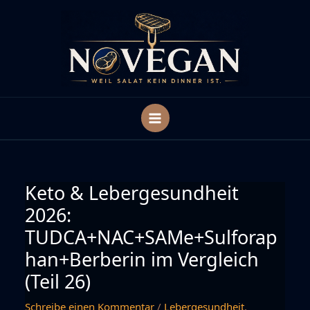
Zum
Inhalt
springen
Keto & Lebergesundheit
2026:
TUDCA+NAC+SAMe+Sulforap
han+Berberin im Vergleich
(Teil 26)
Schreibe einen Kommentar
/
Lebergesundheit
,