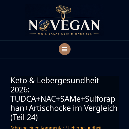
Zum
Inhalt
springen
Keto & Lebergesundheit
2026:
TUDCA+NAC+SAMe+Sulforap
han+Artischocke im Vergleich
(Teil 24)
Schreibe einen Kommentar
/
Lebergesundheit
,