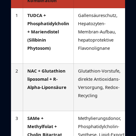
Kombination
1
TUDCA +
Gallensäureschutz,
Phosphatidylcholin
Hepatozyten-
+ Mariendistel
Membran-Aufbau,
(Silibinin
hepatoprotektive
Phytosom)
Flavonolignane
2
NAC + Glutathion
Glutathion-Vorstufe,
liposomal + R-
direkte Antioxidans-
Alpha-Liponsäure
Versorgung, Redox-
Recycling
3
SAMe +
Methylierungsdonor,
Methylfolat +
Phosphatidylcholin-
Cholin Bitartrat
Synthese, Lipid-Export