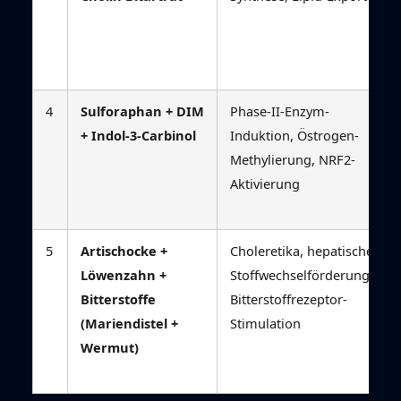
4
Sulforaphan + DIM
Phase-II-Enzym-
+ Indol-3-Carbinol
Induktion, Östrogen-
Methylierung, NRF2-
Aktivierung
5
Artischocke +
Choleretika, hepatische
Löwenzahn +
Stoffwechselförderung,
Bitterstoffe
Bitterstoffrezeptor-
(Mariendistel +
Stimulation
Wermut)