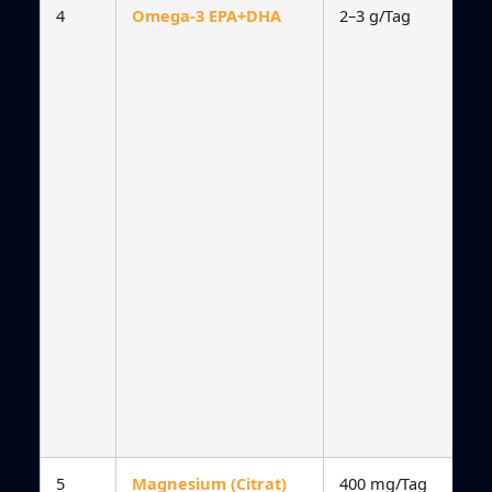
4
Omega-3 EPA+DHA
2–3 g/Tag
R
5
Magnesium (Citrat)
400 mg/Tag