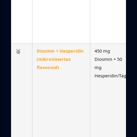
🥈
Diosmin + Hesperidin
450 mg
(mikronisiertes
Diosmin + 50
flavonoid)
mg
Hesperidin/Tag