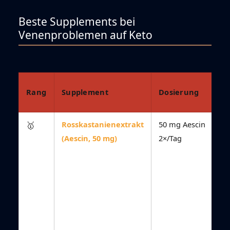
Beste Supplements bei
Venenproblemen auf Keto
Rang
Supplement
Dosierung
🥇
Rosskastanienextrakt
50 mg Aescin
(Aescin, 50 mg)
2×/Tag