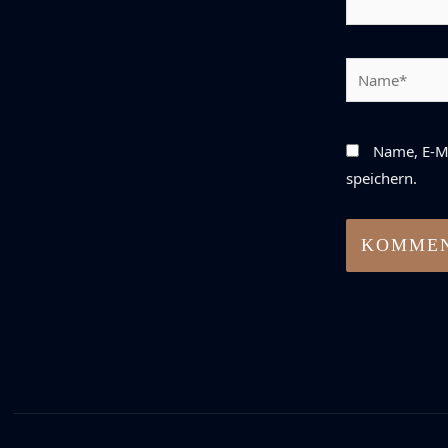
Name*
Name, E-M
speichern.