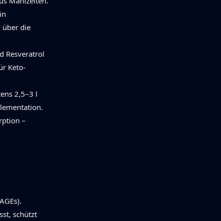
us Mahlzeiten.
in
 über die
d Resveratrol
ür Keto-
ens 2,5–3 l
plementation.
rption –
 AGEs).
st, schützt