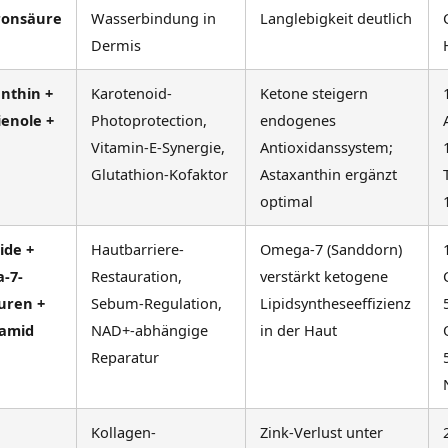
ronsäure
Wasserbindung in
Langlebigkeit deutlich
Dermis
nthin +
Karotenoid-
Ketone steigern
ienole +
Photoprotection,
endogenes
Vitamin-E-Synergie,
Antioxidanssystem;
Glutathion-Kofaktor
Astaxanthin ergänzt
optimal
ide +
Hautbarriere-
Omega-7 (Sanddorn)
-7-
Restauration,
verstärkt ketogene
uren +
Sebum-Regulation,
Lipidsyntheseeffizienz
namid
NAD+-abhängige
in der Haut
Reparatur
Kollagen-
Zink-Verlust unter