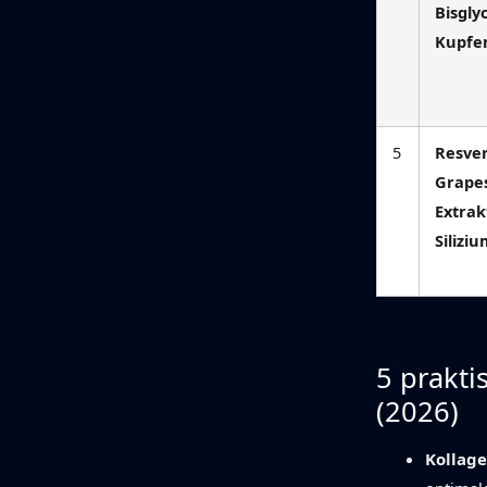
Bisgly
Kupfer
5
Resver
Grape
Extrak
Silizi
5 prakti
(2026)
Kollag