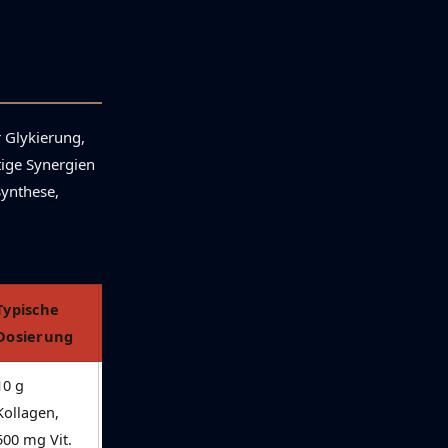
 Glykierung,
ige Synergien
Synthese,
Typische
Bewertung
Amazon
Dosierung
10 g
★★★★★
Jetzt
Kollagen,
ansehen
500 mg Vit.