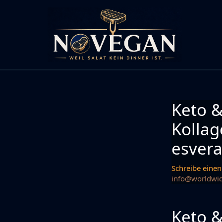
Zum
Inhalt
springen
Keto &
Kolla
esvera
Schreibe eine
info@worldwi
Keto &