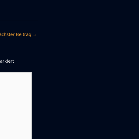
ächster Beitrag
→
rkiert