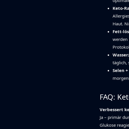
optimal
Keto-R
Allergi
Haut. Ni
Fett-lö
werden m
Protokol
Wasser
täglich,
Selen +
morgens 
FAQ: Ke
Verbessert k
Ja – primär du
Glukose reagie