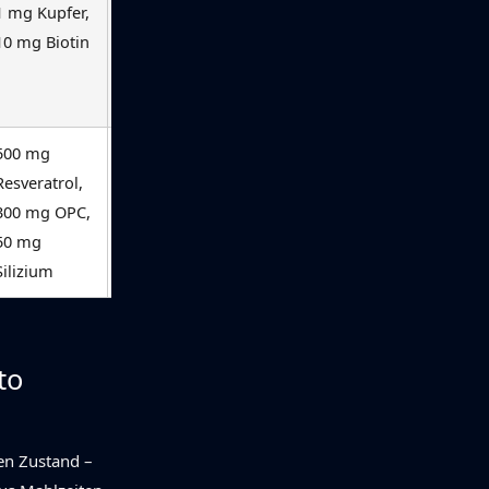
1 mg Kupfer,
ansehen
10 mg Biotin
500 mg
★★★★☆
Jetzt
Resveratrol,
ansehen
300 mg OPC,
50 mg
Silizium
to
en Zustand –