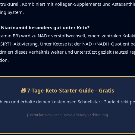
strukturell. Kombiniert mit Kollagen-Supplements und Astaxanthin
ging System.
Niacinamid besonders gut unter Keto?
tamin B3) wird zu NAD+ verstoffwechselt, einem zentralen Kofak
SIRT1-Aktivierung. Unter Ketose ist der NAD+/NADH-Quotient ber
imiert dieses Verhältnis weiter und unterstützt gezielt Hautzellr
ion.
🎁 7-Tage-Keto-Starter-Guide – Gratis
h ein und erhalte deinen kostenlosen Schnellstart-Guide direkt pe
[Formular aktiv nach Brevo API-Key-Verbindung]