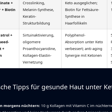
cinate +
Crosslinking,
Keto ausgeglichen;
 + Biotin
Melanin-Synthese,
Biotin für Fettsäure-
Keratin-
Synthese in
Strukturbildung
Haarfollikeln
atrol +
Sirtuinaktivierung,
Polyphenol-
seed-
oligomere
Absorption unter Keto
t +
Proanthocyanidine,
verbessert; anti-aging
um
Kollagen-Elastin-
Synergie mit Ketonen
Vernetzung
sche Tipps für gesunde Haut unter Ke
en morgens nüchtern:
10 g Kollagen mit Vitamin C im nüchtern