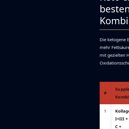
beste
Kombin
Die ketogene 
mehr Fettsäur
mit gezielten 
Oxidationssch
Suppl
#
Kombi
1
Kollag
I+III 
C +