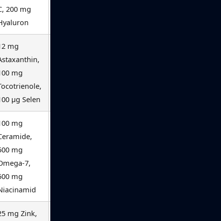
C, 200 mg
Hyaluron
12 mg
★★★★★
Jetzt
Astaxanthin,
ansehen
100 mg
Tocotrienole,
100 µg Selen
100 mg
★★★★☆
Jetzt
Ceramide,
ansehen
500 mg
Omega-7,
500 mg
Niacinamid
25 mg Zink,
★★★★☆
Jetzt