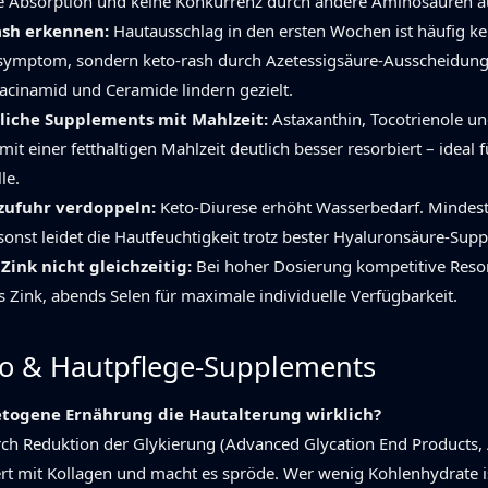
e Absorption und keine Konkurrenz durch andere Aminosäuren a
ash erkennen:
Hautausschlag in den ersten Wochen ist häufig ke
esymptom, sondern keto-rash durch Azetessigsäure-Ausscheidung
acinamid und Ceramide lindern gezielt.
sliche Supplements mit Mahlzeit:
Astaxanthin, Tocotrienole un
it einer fetthaltigen Mahlzeit deutlich besser resorbiert – ideal f
le.
zufuhr verdoppeln:
Keto-Diurese erhöht Wasserbedarf. Mindest
 sonst leidet die Hautfeuchtigkeit trotz bester Hyaluronsäure-Sup
 Zink nicht gleichzeitig:
Bei hoher Dosierung kompetitive Reso
Zink, abends Selen für maximale individuelle Verfügbarkeit.
to & Hautpflege-Supplements
etogene Ernährung die Hautalterung wirklich?
rch Reduktion der Glykierung (Advanced Glycation End Products,
rt mit Kollagen und macht es spröde. Wer wenig Kohlenhydrate is