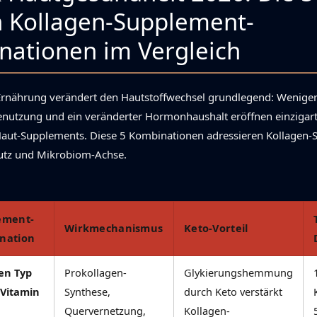
n Kollagen-Supplement-
ationen im Vergleich
Ernährung verändert den Hautstoffwechsel grundlegend: Weniger
enutzung und ein veränderter Hormonhaushalt eröffnen einzigart
Haut-Supplements. Diese 5 Kombinationen adressieren Kollagen-
utz und Mikrobiom-Achse.
ement-
Wirkmechanismus
Keto-Vorteil
nation
en Typ
Prokollagen-
Glykierungshemmung
+ Vitamin
Synthese,
durch Keto verstärkt
Quervernetzung,
Kollagen-