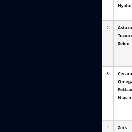
Hyalu
2
Astaxa
Tocotr
Selen
3
Ceram
Omega
Fettsä
Niaci
4
Zink