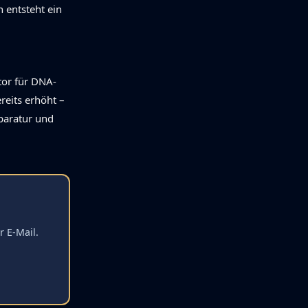
 entsteht ein
tor für DNA-
eits erhöht –
eparatur und
r E-Mail.