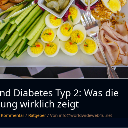
nd Diabetes Typ 2: Was die
ung wirklich zeigt
n Kommentar
/
Ratgeber
/ Von
info@worldwideweb4u.net