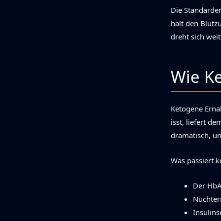
Die Standardem
halt den Blutz
dreht sich weit
Wie Ke
Ketogene Ernah
isst, liefert d
dramatisch, u
Was passiert k
Der HbA1
Nuchter
Insulins