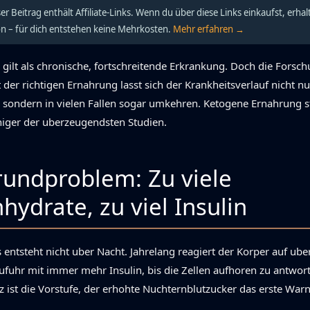
er Beitrag enthält Affiliate-Links. Wenn du über diese Links einkaufst, erhal
ion – für dich entstehen keine Mehrkosten.
Mehr erfahren →
 gilt als chronische, fortschreitende Erkrankung. Doch die Forsch
t der richtigen Ernahrung lasst sich der Krankheitsverlauf nicht nu
sondern in vielen Fallen sogar umkehren. Ketogene Ernahrung s
niger der uberzeugendsten Studien.
undproblem: Zu viele
hydrate, zu viel Insulin
 entsteht nicht uber Nacht. Jahrelang reagiert der Korper auf ub
fuhr mit immer mehr Insulin, bis die Zellen aufhoren zu antwor
nz ist die Vorstufe, der erhohte Nuchternblutzucker das erste Warn