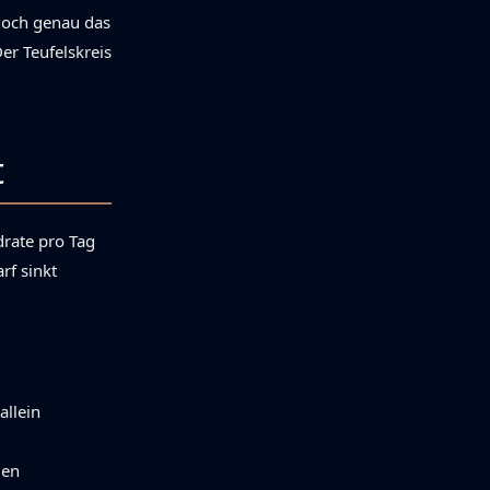
Doch genau das
er Teufelskreis
t
drate pro Tag
rf sinkt
allein
den