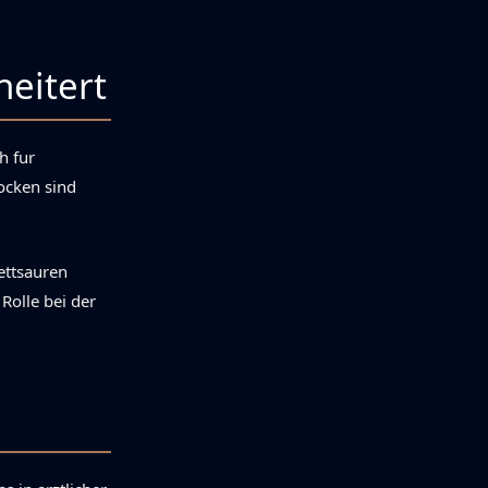
eitert
h fur
locken sind
ettsauren
 Rolle bei der