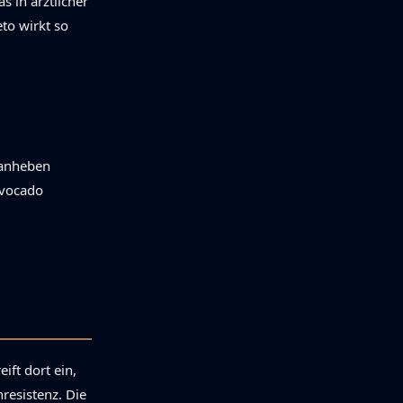
 in arztlicher
to wirkt so
 anheben
 Avocado
ift dort ein,
resistenz. Die