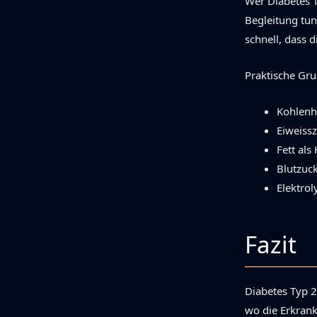
Wer Diabetes T
Begleitung tu
schnell, dass 
Praktische Gru
Kohlenh
Eiweissz
Fett als
Blutzuc
Elektro
Fazit
Diabetes Typ 2
wo die Erkrank