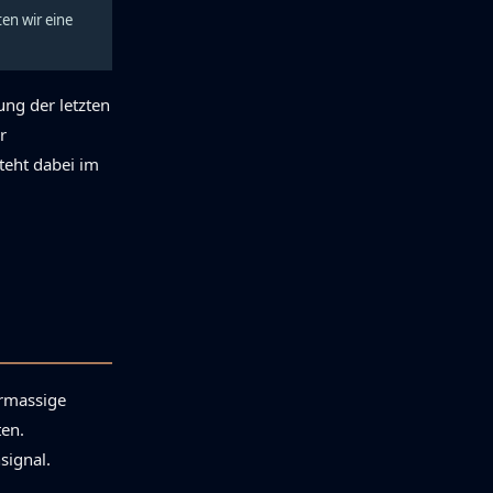
ten wir eine
ung der letzten
r
teht dabei im
ermassige
ten.
signal.