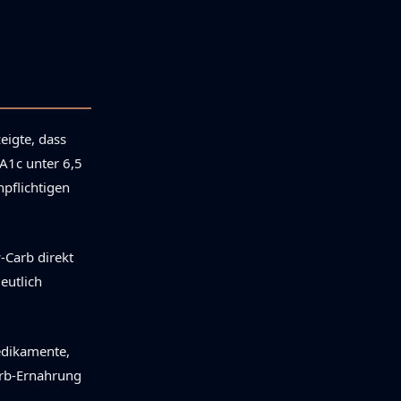
eigte, dass
A1c unter 6,5
npflichtigen
-Carb direkt
eutlich
edikamente,
arb-Ernahrung