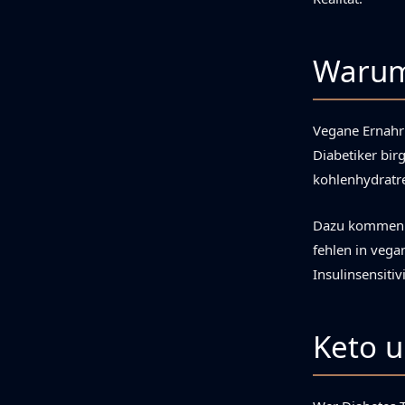
Warum 
Vegane Ernahr
Diabetiker bir
kohlenhydratre
Dazu kommen N
fehlen in vegan
Insulinsensiti
Keto u