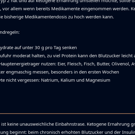
yp 2 hat und auf ketogene Ernahrung umstellen mochte, sollte das
n, vor allem wenn bereits Medikamente eingenommen werden. Ke
die bisherige Medikamentendosis zu hoch werden kann.
ndregeln:
ydrate auf unter 30 g pro Tag senken
ufuhr moderat halten, zu viel Protein kann den Blutzucker leicht
 Hauptenergietrager nutzen: Eier, Fleisch, Fisch, Butter, Olivenol,
ker engmaschig messen, besonders in den ersten Wochen
lyte nicht vergessen: Natrium, Kalium und Magnesium
 ist keine unausweichliche Einbahnstrase. Ketogene Ernahrung gre
ung beginnt: beim chronisch erhohten Blutzucker und der Insulin