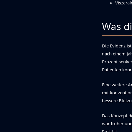
Viszeral
Was di
Die Evidenz is
nach einem Ja
Prozent senken
Patienten konn
Eine weitere A
mit konvention
bessere Blutzu
Das Konzept d
war fruher und
Realitat.