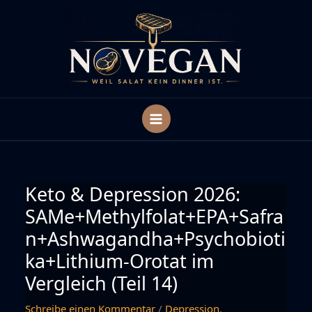
Zum
Inhalt
springen
Keto & Depression 2026:
SAMe+Methylfolat+EPA+Safra
n+Ashwagandha+Psychobioti
ka+Lithium-Orotat im
Vergleich (Teil 14)
Schreibe einen Kommentar
/
Depression
,