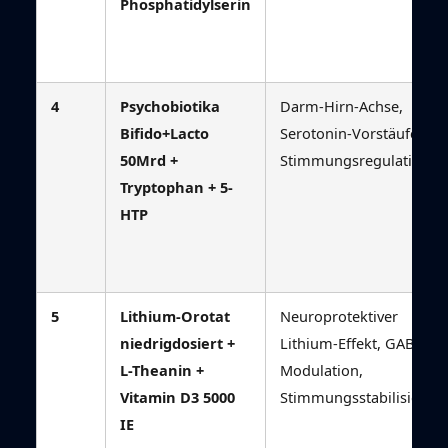
Phosphatidylserin
4
Psychobiotika
Darm-Hirn-Achse,
Bifido+Lacto
Serotonin-Vorstäufer,
50Mrd +
Stimmungsregulation
Tryptophan + 5-
HTP
5
Lithium-Orotat
Neuroprotektiver
niedrigdosiert +
Lithium-Effekt, GABA-
L-Theanin +
Modulation,
Vitamin D3 5000
Stimmungsstabilisierun
IE