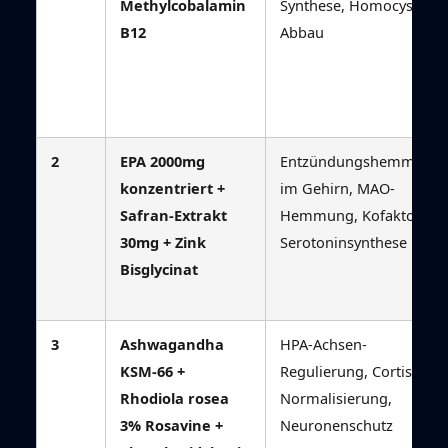
Methylcobalamin
Synthese, Homocystein-
B12
Abbau
2
EPA 2000mg
Entzündungshemmung
konzentriert +
im Gehirn, MAO-
Safran-Extrakt
Hemmung, Kofaktor
30mg + Zink
Serotoninsynthese
Bisglycinat
3
Ashwagandha
HPA-Achsen-
KSM-66 +
Regulierung, Cortisol-
Rhodiola rosea
Normalisierung,
3% Rosavine +
Neuronenschutz