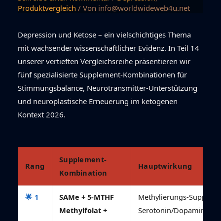
Produktvergleich
/ Von
info@worldwideweb4u.net
Depression und Ketose – ein vielschichtiges Thema
mit wachsender wissenschaftlicher Evidenz. In Teil 14
unserer vertieften Vergleichsreihe präsentieren wir
fünf spezialisierte Supplement-Kombinationen für
Stimmungsbalance, Neurotransmitter-Unterstützung
und neuroplastische Erneuerung im ketogenen
Kontext 2026.
Supplement-
Rang
Hauptwirkung
Kombination
🌟 1
SAMe + 5-MTHF
Methylierungs-Support,
Methylfolat +
Serotonin/Dopamin-