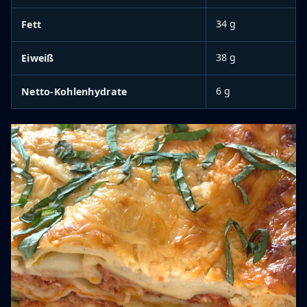
34 g
Fett
38 g
Eiweiß
6 g
Netto-Kohlenhydrate