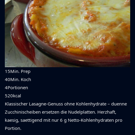
15
Min. Prep
40
Min. Koch
4
Portionen
520
kcal
Klassischer Lasagne-Genuss ohne Kohlenhydrate – duenne
Zucchinischeiben ersetzen die Nudelplatten. Herzhaft,
kaesig, saettigend mit nur 6 g Netto-Kohlenhydraten pro
Portion.