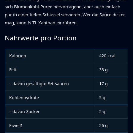
sich Blumenkohl-Püree hervorragend, aber auch einfach
pur in einer tiefen Schüssel servieren. Wer die Sauce dicker
mag, kann ½ TL Xanthan einrühren.
Nährwerte pro Portion
Kalorien
420 kcal
Fett
33 g
– davon gesättigte Fettsäuren
17 g
Kohlenhydrate
5 g
– davon Zucker
2 g
Eiweiß
26 g