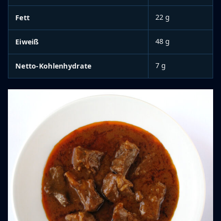
22 g
Fett
48 g
Eiweiß
7 g
Netto-Kohlenhydrate