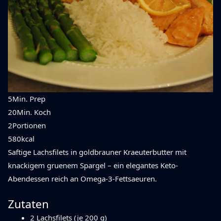
5
Min. Prep
20
Min. Koch
2
Portionen
580
kcal
Saftige Lachsfilets in goldbrauner Kraeuterbutter mit
knackigem gruenem Spargel – ein elegantes Keto-
Abendessen reich an Omega-3-Fettsaeuren.
Zutaten
2 Lachsfilets (je 200 g)