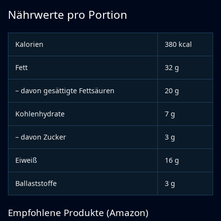
Nährwerte pro Portion
Kalorien
380 kcal
Fett
32 g
– davon gesättigte Fettsäuren
20 g
Kohlenhydrate
7 g
– davon Zucker
3 g
Eiweiß
16 g
Ballaststoffe
3 g
Empfohlene Produkte (Amazon)