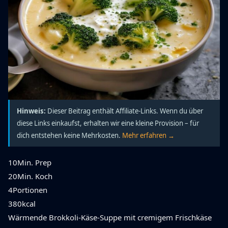
Hinweis:
Dieser Beitrag enthält Affiliate-Links. Wenn du über
diese Links einkaufst, erhalten wir eine kleine Provision – für
dich entstehen keine Mehrkosten.
Mehr erfahren →
10
Min. Prep
20
Min. Koch
4
Portionen
380
kcal
Wärmende Brokkoli-Käse-Suppe mit cremigem Frischkäse