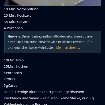
10 Min.
Vorbereitung
25 Min.
Kochzeit
35 Min.
Gesamt
4
Portionen
Hinweis:
Dieser Beitrag enthält Affiliate-Links. Wenn du über
diese Links einkaufst, erhalten wir eine kleine Provision – für
dich entstehen keine Mehrkosten.
Mehr erfahren →
10
Min. Prep
25
Min. Kochen
4
Portionen
220
kcal
5g
Carbs
Seidig-cremige Blumenkohlsuppe mit geröstetem
Knoblauch und Sahne – kein Mehl, keine Stärke, nur 5 g
Kohlenhydrate pro Portion.