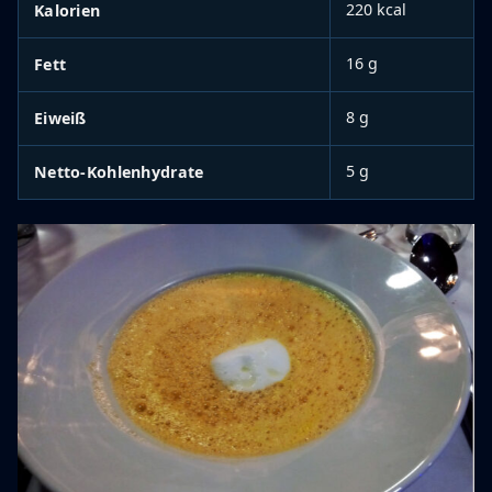
220 kcal
Kalorien
16 g
Fett
8 g
Eiweiß
5 g
Netto-Kohlenhydrate