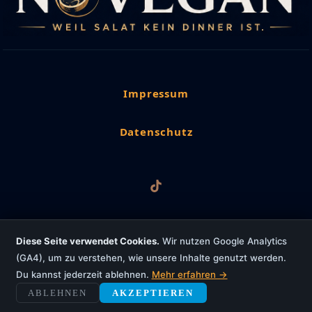
Impressum
Datenschutz
Diese Seite verwendet Cookies.
Wir nutzen Google Analytics
(GA4), um zu verstehen, wie unsere Inhalte genutzt werden.
Copyright © 2026 NoVegan
Du kannst jederzeit ablehnen.
Mehr erfahren →
Powered by worldwideweb4u
ABLEHNEN
AKZEPTIEREN