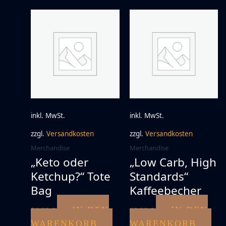
inkl. MwSt.
inkl. MwSt.
zzgl.
Versandkosten
zzgl.
Versandkosten
Merchandise
Merchandise
„Keto oder
„Low Carb, High
Ketchup?“ Tote
Standards“
Bag
Kaffeebecher
IN DEN
IN DEN
24,00
€
18,00
€
WARENKORB
WARENKORB