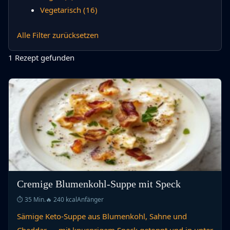
Vegetarisch
(16)
Alle Filter zurücksetzen
1 Rezept gefunden
Cremige Blumenkohl-Suppe mit Speck
⏱ 35 Min.
🔥 240 kcal
Anfänger
Sämige Keto-Suppe aus Blumenkohl, Sahne und