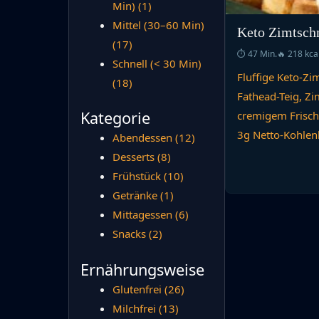
Min)
(1)
Mittel (30–60 Min)
Keto Zimtsch
(17)
⏱ 47 Min.
🔥 218 kca
Schnell (< 30 Min)
Fluffige Keto-Z
(18)
Fathead-Teig, Zi
Kategorie
cremigem Frisch
3g Netto-Kohlen
Abendessen
(12)
Desserts
(8)
Frühstück
(10)
Getränke
(1)
Mittagessen
(6)
Snacks
(2)
Ernährungsweise
Glutenfrei
(26)
Milchfrei
(13)