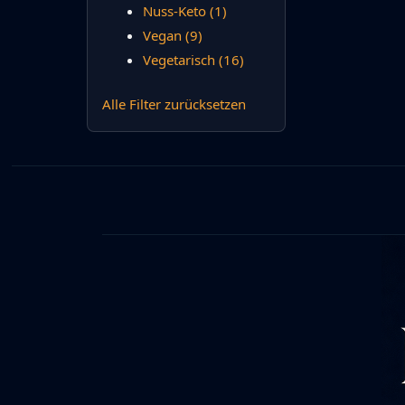
Nuss-Keto
(1)
Vegan
(9)
Vegetarisch
(16)
Alle Filter zurücksetzen