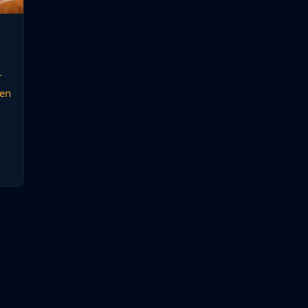
-
nen