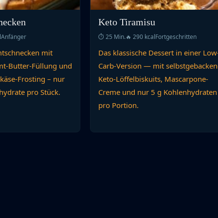
necken
Keto Tiramisu
l
Anfänger
⏱ 25 Min.
🔥 290 kcal
Fortgeschritten
imtschnecken mit
Das klassische Dessert in einer Low
mt-Butter-Füllung und
Carb-Version — mit selbstgebacke
käse-Frosting – nur
Keto-Löffelbiskuits, Mascarpone-
hydrate pro Stück.
Creme und nur 5 g Kohlenhydraten
pro Portion.