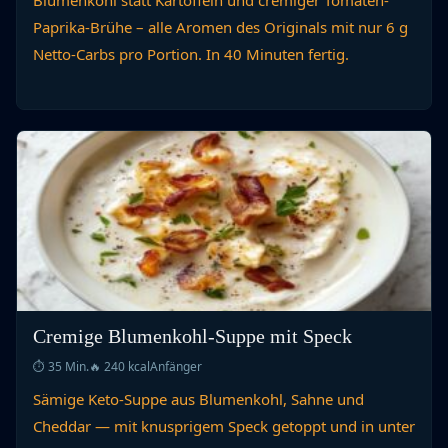
Blumenkohl statt Kartoffeln und cremiger Tomaten-
Paprika-Brühe – alle Aromen des Originals mit nur 6 g
Netto-Carbs pro Portion. In 40 Minuten fertig.
Cremige Blumenkohl-Suppe mit Speck
⏱ 35 Min.
🔥 240 kcal
Anfänger
Sämige Keto-Suppe aus Blumenkohl, Sahne und
Cheddar — mit knusprigem Speck getoppt und in unter