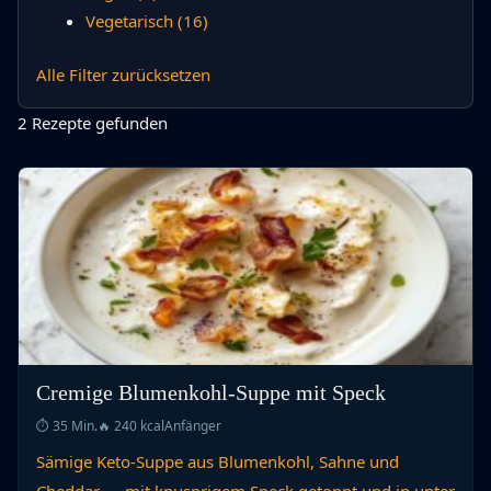
Vegetarisch
(16)
Alle Filter zurücksetzen
2 Rezepte gefunden
Cremige Blumenkohl-Suppe mit Speck
⏱ 35 Min.
🔥 240 kcal
Anfänger
Sämige Keto-Suppe aus Blumenkohl, Sahne und